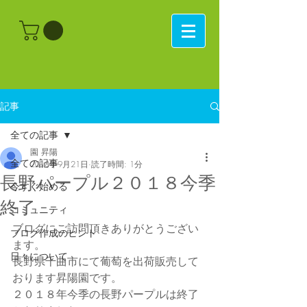
記事
全ての記事
園 昇陽
全ての記事
2018年9月21日
読了時間: 1分
長野パープル２０１８今季
今すぐ始める
終了
コミュニティ
ブログにご訪問頂きありがとうござい
ブログ作成のヒント
ます。
日々について
長野県千曲市にて葡萄を出荷販売して
おります昇陽園です。
２０１８年今季の長野パープルは終了