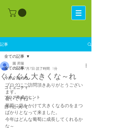
記事
全ての記事
園 昇陽
全ての記事
2018年7月7日
読了時間: 1分
ぐんぐん大きくな～れ
今すぐ始める
ブログにご訪問頂きありがとうござい
コミュニティ
ます。
ブログ作成のヒント
暑いですね～。
葡萄に袋をかけて大きくなるのをまつ
日々について
ばかりとなって来ました。
今年はどんな葡萄に成長してくれるか
な～