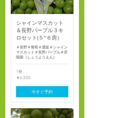
シャインマスカット
＆長野パープル３キ
ロセット(５~６房）
＃長野＃葡萄＃通販＃シャイン
マスカット＃長野パープル＃昇
陽園（しょうようえん）
1分
6,330
￥6,330
円
今すぐ予約