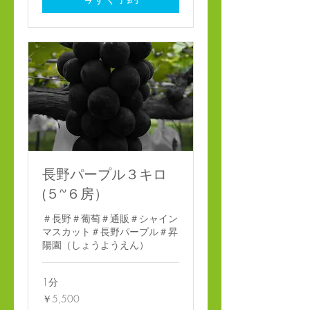
長野パープル３キロ
(５~６房）
＃長野＃葡萄＃通販＃シャイン
マスカット＃長野パープル＃昇
陽園（しょうようえん）
1分
5,500
￥5,500
円