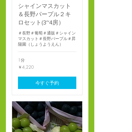
シャインマスカット
＆長野パープル２キ
ロセット(3~4房）
＃長野＃葡萄＃通販＃シャイン
マスカット＃長野パープル＃昇
陽園（しょうようえん）
1分
4,220
￥4,220
円
今すぐ予約