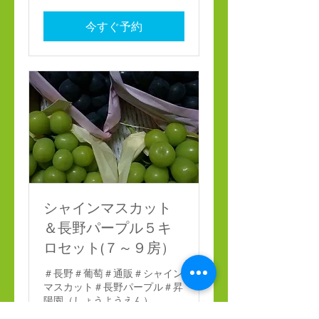
今すぐ予約
シャインマスカット
＆長野パープル５キ
ロセット(７～９房）
＃長野＃葡萄＃通販＃シャイン
マスカット＃長野パープル＃昇
陽園（しょうようえん）