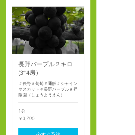
長野パープル２キロ
(3~4房）
＃長野＃葡萄＃通販＃シャイン
マスカット＃長野パープル＃昇
陽園（しょうようえん）
1分
3,700
￥3,700
円
今すぐ予約