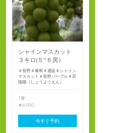
シャインマスカット
３キロ(５~６房）
＃長野＃葡萄＃通販＃シャイン
マスカット＃長野パープル＃昇
陽園（しょうようえん）
1分
6,000
￥6,000
円
今すぐ予約