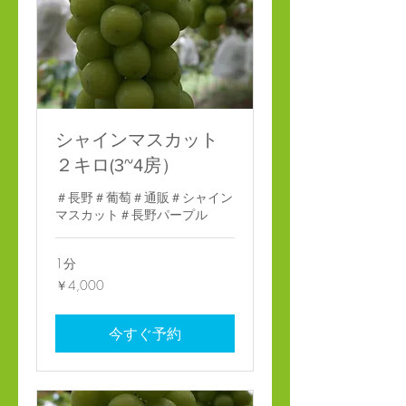
シャインマスカット
２キロ(3~4房）
＃長野＃葡萄＃通販＃シャイン
マスカット＃長野パープル
1分
4,000
￥4,000
円
今すぐ予約