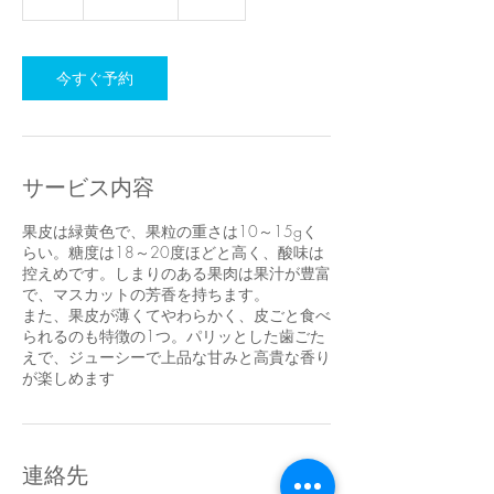
分
今すぐ予約
サービス内容
果皮は緑黄色で、果粒の重さは10～15gく
らい。糖度は18～20度ほどと高く、酸味は
控えめです。しまりのある果肉は果汁が豊富
で、マスカットの芳香を持ちます。
また、果皮が薄くてやわらかく、皮ごと食べ
られるのも特徴の1つ。パリッとした歯ごた
えで、ジューシーで上品な甘みと高貴な香り
が楽しめます
連絡先