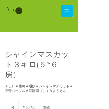
シャインマスカッ
ト３キロ(５~６
房）
＃長野＃葡萄＃通販＃シャインマスカット＃
長野パープル＃昇陽園（しょうようえん）
6,000
円
1分
1
￥6,000
郵送