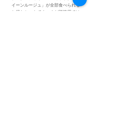
イーンルージュ」が全部食べられる
お得なセットです。まだ贈答用では
なく家庭用としての商品です。この
３品種は期間がとても限られている
ので、かなりの限定商品です。３種
類の味の違いをお楽しみください
ね。家庭用なので、基本的には小
房、小粒が入る可能性はございます
ので、ご了承下さいませ。
画像はイメージです。内容が異なる
場合がございます。
※粒の大きさや房の大きさは大小混
じっています。
カートでの送料は３キロまでの
送料です
送料は同じ場所へ４キロ以上ですと、
葡萄についている白い粉は？