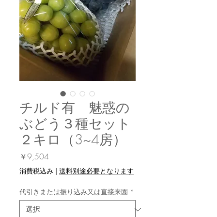
チルド有 魅惑の
ぶどう３種セット
２キロ（3~4房）
価
￥9,504
格
消費税込み
|
送料別途必要となります
代引きまたは振り込み又は直接来園
*