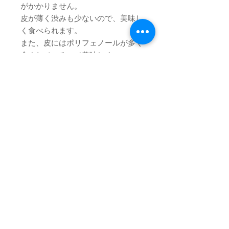
がかかりません。
皮が薄く
渋みも少ないので、美味し
く食べられます。
また、皮にはポリフェノールが多く
含まれている
ので美味しく、
体にも良いと一石二鳥です。
※全て大房や大粒が良い方は【優
品】のご購入をお願い致します。大
房や大粒が出来た年は【良品】でも
入る場合はございますが基本的に
は、小房や小粒が入る商品です。
※すごく変な物は訳ありとなります
ので、【良品】でも贈答用にする方
もいらっしゃいます。ただし、この
商品はネットは有料となりますの
で、お願い致します。
※画像はイメージです。