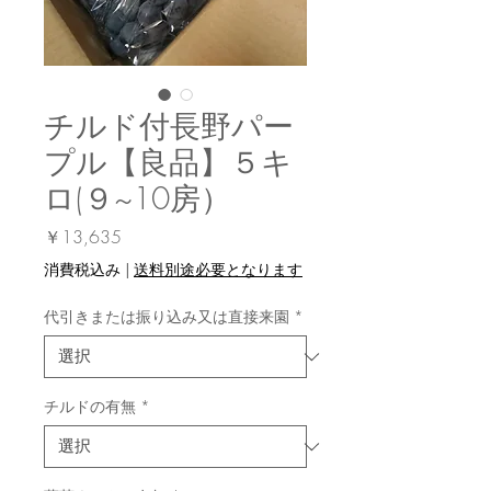
チルド付長野パー
プル【良品】５キ
ロ(９~10房）
価
￥13,635
格
消費税込み
|
送料別途必要となります
代引きまたは振り込み又は直接来園
*
チルドの有無
*