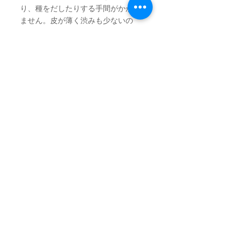
り、種をだしたりする手間がかかり
ません。皮が薄く渋みも少ないの
で、美味しく食べられます。また、
皮にはポリフェノールが多く含まれ
ているので美味しく、体にも良いと
一石二鳥です。
※この商品は大房、大粒が出来ない
年はお受けいたしません。そう言う
年は家庭用のみの販売となります。
注意：大房＝大粒ではございませ
ん。粒が通常の大きさで沢山実に付
いており大きさが大きくグラムのあ
る物も大房になりますので。ご理解
お願い致します。
カートでの送料は３キロまでの
送料です