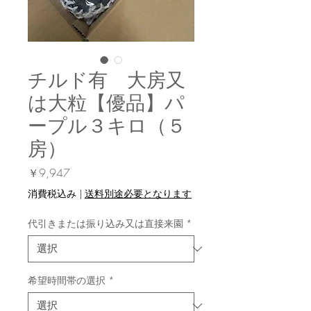
チルド有 大房又
は大粒【優品】パ
ープル３キロ（５
房）
価
￥9,947
格
消費税込み
|
送料別途必要となります
代引きまたは振り込み又は直接来園
*
希望時間帯の選択
*