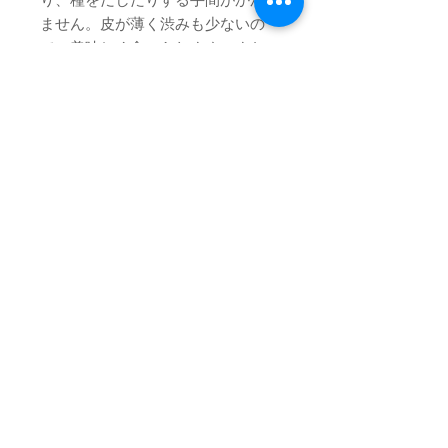
り、種をだしたりする手間がかかり
ません。皮が薄く渋みも少ないの
で、美味しく食べられます。また、
皮にはポリフェノールが多く含まれ
ているので美味しく、体にも良いと
一石二鳥です。
※この商品は大房、大粒が出来ない
年はお受けいたしません。そう言う
年は家庭用のみの販売となります。
注意：大房＝大粒ではございませ
ん。粒が通常の大きさで沢山実に付
いており大きさが大きくグラムのあ
る物も大房になりますので。ご理解
お願い致します。
カートでの送料は３キロまでの
送料です
送料は同じ場所へ４キロ以上ですと、