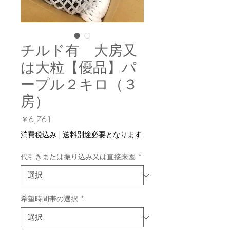
チルド有 大房又
は大粒【優品】パ
ープル２キロ（３
房）
価
￥6,761
格
消費税込み
|
送料別途必要となります
代引きまたは振り込み又は直接来園
*
希望時間帯の選択
*