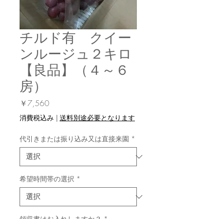
チルド有 クイー
ンルージュ２キロ
【良品】（４～６
房）
価
￥7,560
格
消費税込み
|
送料別途必要となります
代引きまたは振り込み又は直接来園
*
希望時間帯の選択
*
領収書はお入れしますか？
*