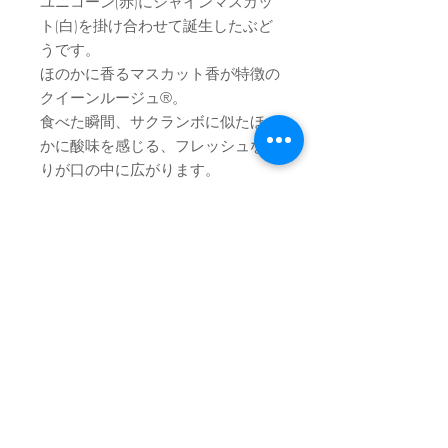
ユニコーン(赤)にシャインマスカッ
ト(白)を掛け合わせて誕生したぶど
うです。
ほのかに香るマスカット香が特徴の
クイーンルージュ®。
食べた瞬間、サクランボに似たほの
かに酸味を感じる、フレッシュな香
りが口の中に広がります。
酸味が少ないため、糖度以上に甘み
を強く感じることができます。
シャインマスカットよりも皮が薄
く、食べたときの皮残りはほとんど
ありません。
果肉の硬さはシャインマスカットと
同等もしくはシャインマスカットよ
り柔らかく、サクサク食感というよ
りパリッとした食感です。シャイン
マスカットの果肉感に似ています。
画像はイメージです。内容が異なる