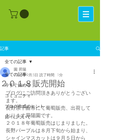
記事
全ての記事
園 昇陽
全ての記事
2018年9月5日
読了時間: 1分
２０１８販売開始
今すぐ始める
ブログにご訪問頂きありがとうござい
コミュニティ
ます。
ブログ作成のヒント
長野県千曲市にて葡萄販売、出荷して
おります昇陽園です。
日々について
２０１８年葡萄販売はじまりました。
長野パープルは８月下旬から始まり、
シャインマスカットは９月５日から