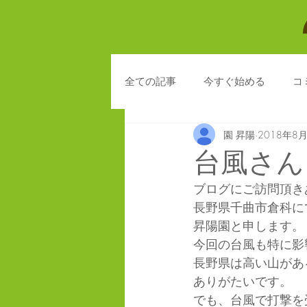
全ての記事
今すぐ始める
コ
園 昇陽
2018年8
台風さん
ブログにご訪問頂き
長野県千曲市倉科に
昇陽園と申します。
今回の台風も特に影
長野県は高い山があ
ありがたいです。
でも、台風で打撃を