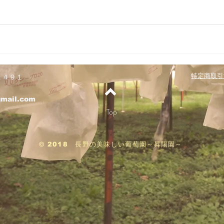
​特定商取
１４９１
gmail.com
Top
© 2018 長野の美味しい葡萄園～昇陽園～