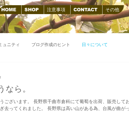
HOME
SHOP
注意事項
CONTACT
その他
ミュニティ
ブログ作成のヒント
日々について
分
うなら。
うございます。 長野県千曲市倉科にて葡萄を出荷、販売してお
ぎ去ってくれました。 長野県は高い山がある為、台風が曲がっ