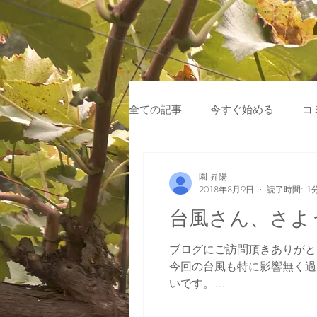
全ての記事
今すぐ始める
コ
園 昇陽
2018年8月9日
読了時間: 1
台風さん、さよ
ブログにご訪問頂きありがと
今回の台風も特に影響無く過
いです。...