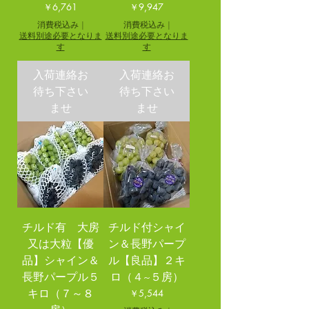
価格
価格
￥6,761
￥9,947
消費税込み
|
消費税込み
|
送料別途必要となりま
送料別途必要となりま
す
す
入荷連絡お
入荷連絡お
待ち下さい
待ち下さい
ませ
ませ
チルド有 大房
チルド付シャイ
又は大粒【優
ン＆長野パープ
品】シャイン＆
ル【良品】２キ
長野パープル５
ロ（４~５房）
キロ（７～８
価格
￥5,544