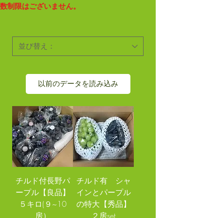
数制限はございません。
以前のデータを読み込み
チルド付長野パ
チルド有 シャ
ープル【良品】
インとパープル
５キロ(９~10
の特大【秀品】
房）
２房set