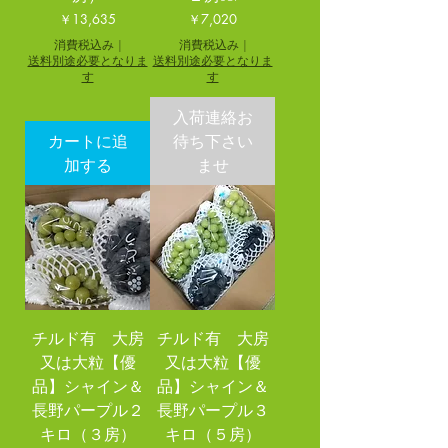
価格
価格
￥13,635
￥7,020
消費税込み
|
消費税込み
|
送料別途必要となりま
送料別途必要となりま
す
す
入荷連絡お
カートに追
待ち下さい
加する
ませ
チルド有 大房
チルド有 大房
又は大粒【優
又は大粒【優
品】シャイン＆
品】シャイン＆
長野パープル２
長野パープル３
キロ（３房）
キロ（５房）