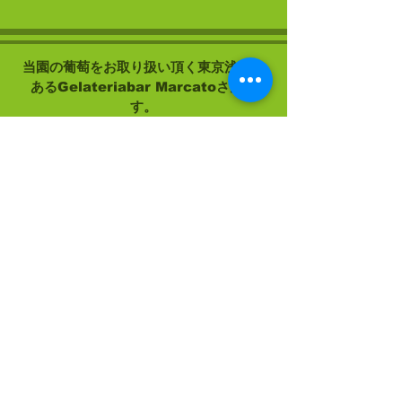
​当園の葡萄をお取り扱い頂く東京浅草に
あるGelateriabar Marcatoさんで
す。
​こだわりの美味しい食材をジェラートに
して下さいます。是非行かれてみて下さ
いね。
Gelateriabar Marcato
​※当園の葡萄を取り扱って下さる店舗様
を募集しています。味、素材に自信があ
るからこそ使って頂きたい！ご相談下さ
い。
​お問い合わせ