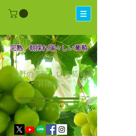
​完熟、朝採れ瑞々しい葡萄
長野の美味しい葡萄園
​昇陽園
​長野県千曲市産