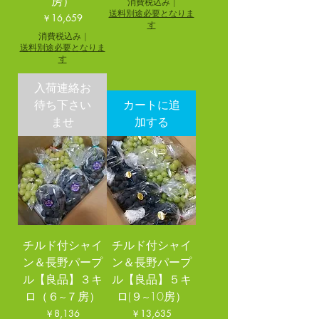
房）
消費税込み
|
送料別途必要となりま
価格
￥16,659
す
消費税込み
|
送料別途必要となりま
す
入荷連絡お
待ち下さい
カートに追
ませ
加する
チルド付シャイ
チルド付シャイ
ン＆長野パープ
ン＆長野パープ
ル【良品】３キ
ル【良品】５キ
ロ（６~７房）
ロ(９~10房）
価格
価格
￥8,136
￥13,635