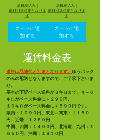
消費税込み
|
消費税込み
|
送料別途必要となりま
送料別途必要となりま
す
す
カートに追
カートに追
加する
加する
​運賃料金表
​送料は品物代と別途となります。
ゆうパック
のみの配送となりますので、ご了承下さいま
せ。
基本の下記ベース送料が３キロまで、４～６
キロがベース料金に＋２９０円、
１０キロがベース料金に＋５９０円です。
県内：１０９０円、東北～関東：１１５０
円、近畿：１２６０円
​中国、四国：１４００円、北海道、九州：１
６５０円、沖縄：１９１０円